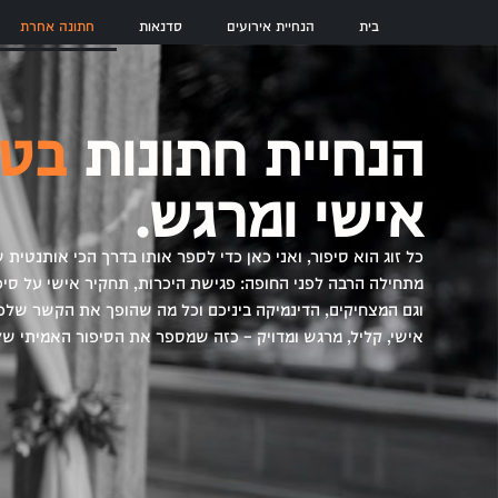
לתוכן
בית
הנחיית אירועים
סדנאות
חתונה אחרת
הנחיית חתונות
בטק
אישי ומרגש.
כל זוג הוא סיפור, ואני כאן כדי לספר אותו בדרך הכי אותנטית ש
מתחילה הרבה לפני החופה: פגישת היכרות, תחקיר אישי על סי
וגם המצחיקים, הדינמיקה ביניכם וכל מה שהופך את הקשר שלכם
אישי, קליל, מרגש ומדויק – כזה שמספר את הסיפור האמיתי של