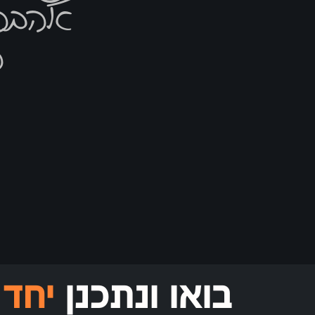
אהבה
ה
בואו ונתכנן
יחד